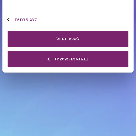
תרומות, שיתופי פעולה והובלת מיזמי חזון.
פעילותה מתמקדת בשלושה מעגלי השפעה:
הצג פרטים
מיזמי
חוסן אישי, חוסן קהילתי וחוסן לאומי.
חזון
לאשר הכול
מלבד
תרומות
בהתאמה אישית
ומענקים
הקרן
מפעילה
מגוון
מיזמים
אשר
הוקמו
או
אומצו