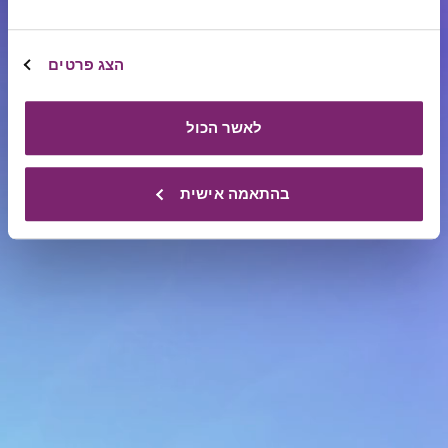
תרומות, שיתופי פעולה והובלת מיזמי חזון.
פעילותה מתמקדת בשלושה מעגלי השפעה:
הצג פרטים
מיזמי
חוסן אישי, חוסן קהילתי וחוסן לאומי.
חזון
לאשר הכול
מלבד
תרומות
בהתאמה אישית
ומענקים
הקרן
מפעילה
מגוון
מיזמים
אשר
הוקמו
או
אומצו