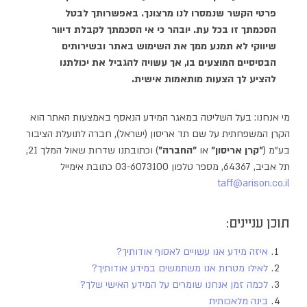
פרטי הקשר שנמסרו לנו מרצונך. באפשרותך לבטל
הסכמתך זו בכל עת. יובהר כי אי הסכמתך לקבלת דיוור
שיווקי לא תמנע ממך את השימוש באתר ובשירותים
הבסיסיים המוצעים בו, אך עשויה להגביל את יכולתנו
להציע לך הצעות מותאמות אישית.
מי אנחנו:
בעל השליטה במאגר המידע הנאסף באמצעות האתר הוא
הקרן המשפחתית על שם תד אריסון (ישראל), חברה לתועלת הציבור
בע"מ (
"קרן אריסון"
או
"החברה"
)
וכתובתנו שדרות שאול המלך 21,
תל אביב, 64367, מספר טלפון 03-6073100 כתובת אימייל
taff@arison.co.il
תוכן עניינים:
איזה מידע אנו עשויים לאסוף אודותיך?
לאילו מטרות אנו משתמשים במידע אודותיך?
לכמה זמן אנחנו שומרים על המידע האישי שלך?
בינה מלאכותית