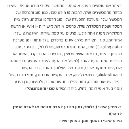
באתר אנו אוספים באופן אוטומטי, מתמשך ופסיבי מידע אנונימי ושאינו
מזהה מהמכשירים שלך, לרבות (i) מידע טכני, כגון סוג והגרסה של
המכשיר שלך ומערכת ההפעלה שלו, סוג הדפדפן וגרסתו, רזולוציית
המסך ושפת המקלדת שלך, פרטים אודות קישוריות -Wi‑Fi או הרשת
הסלולרית ממנה אתה גולש, פרטים על ספק שירותי האינטרנט שלך,
אזור זמן, סוגי ותצורות פלאג‑אינים בדפדפן שלך ונתוני יומן מערכת
(log data); ו‑(ii) מידע התנהגותי וטכני שעשוי לכלול, בין היתר, משך
שהייתך באתר, תדירות השימוש שלך, הדפים בהם ביקרת, האתר או
השירות ממנו הגעת לאתר (למשל אם הגעת לאתר באמצעות פרסומת
או קישור ממקור אחר), תיעוד של פעילותך באתר, זרם הקשות
(click‑stream), דפוסי גלישה, אינטראקציות עם תוכן, זמני תגובה של
דפים, שגיאות הורדה, נתוני גלילה, תנועות עכבר, ולחיצות, וכן מידע
נוסף בעל אופי דומה (להלן, ביחד: "
מידע טכני והתנהגותי
").
ב. מידע אישי ( כלומר, נתון הנוגע לאדם מזוהה או לאדם הניתן
לזיהוי):
מידע אישי הנאסף ממך באופן ישיר: