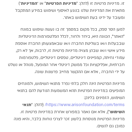
זו. מדיניות פרטיות זו (להלן: "
מדיניות הפרטיות
" או ״
המדיניות
״)
מתארת את המדיניות שלנו בנוגע לאיסוף ושימוש במידע המתקבל
ומעובד על ידינו בעת השימוש באתר.
למען הסר ספק, בכל מקום במסמך זה בו נעשה שימוש במונח
"האתר", הכוונה היא, ביחד ולחוד, לכלל הפלטפורמות הדיגיטליות
שבבעלות ו/או בשליטת החברה ו/או שבאמצעותן החברה אוספת
מידע אישי ו/או שבהן מצויה מדיניות פרטיות זו, לרבות, אך לא רק,
עמודי נחיתה, קמפיינים דיגיטליים, טפסים דיגיטליים, פלטפורמות
חברתיות, אפליקציות וכל ממשק דיגיטלי אחר המופעל, מנוהל או נשלט
על ידי החברה , אלא אם ההקשר מחייב פרשנות שונה.
מדיניות הפרטיות הינה חלק בלתי נפרד מתנאי השימוש, ולמונחים
המופיעים במדיניות הפרטיות תהא המשמעות הנודעת להם בתנאי
השימוש, הזמינים בלינק:
https://www.arisonfoundation.com/terms/
(להלן: "
תנאי
השימוש
"), אלא אם נאמר במפורש אחרת במדיניות פרטיות זו.
מדיניות הפרטיות מנוסחת בלשון זכר לצרכי נוחות בלבד, והיא פונה
כמובן גם לנשים.