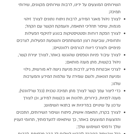
השירותים המוצעים על ידינו, לרבות שירותים מקוונים, שירותי
תמיכה;
לצורך ניהול מאגר המידע, לרבות ניתוח נתונים לצורך זיהוי
מגמות, שיפור תהליכי התאמה, והעמקת הקשר עם הקהל;
לצורך הפקת דוחות וסטטיסטיקות בנוגע להיקפי הפעילות
ותחומיה, שביעות רצון המשתתפים והשפעת הפעילות, לצרכים
פנימיים ולצורכי דיווח לגורמים רלוונטיים;
לצורך עיבוד פניות וטפסים שהוגשו באתר, לצורך יצירת קשר,
ניהול בקשות, מתן מענה מותאם;
לצרכי אבטחת מידע, לרבות מניעת גישה לא מורשית, גילוי
ומניעת הונאות, ולשם שמירה על שלמות המידע והמערכות
שלנו;
כדי ליצור עמך קשר לצורך מתן תמיכה טכנית (ככל שרלוונטי),
מענה לפניות, בירורים, תלונות או בקשות למידע, וכן לצורך
עדכון על שינויים במדיניות או בתנאי השימוש;
לצורך בקרה, התאמה אישית, פיתוח ושיפור השירותים, התכנים
וההצעות המוצעים באתר, כך שיתאימו להעדפותיך, תחומי העניין
שלך ודפוסי השימוש שלך;
ככל שבעתיד החברה תבקש לשלוח לך דבר פרסומת, לרבות