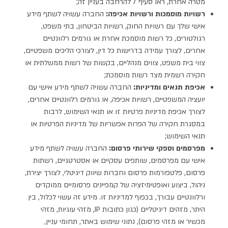
מטרה אחרת, ראו סעיף 7 להרחבה בעניין זה;
רשויות מוסמכות ורשויות אכיפה:
החברה עשויה לשתף מידע
אישי שלך עם רשויות החוק, רשויות הביטחון, בתי משפט,
רגולטורים, כל רשות מוסמכת אחרת או גורמים רלוונטיים
אחרים, לצורך עמידה בדרישות כל דין, לצורכי הליכים משפטיים,
צווי בית משפט, צווים מנהליים, בקשות של רשות ממשלתית או
חקירה רשמית מצד רשות מוסמכת;
אכיפת תנאים ומדיניות:
החברה עשויה לשתף מידע אישי עם
יועציה המשפטיים, רשויות אכיפה, או גורמים רלוונטיים אחרים,
לצורך אכיפת מדיניות פרטיות זו או תנאי השימוש, לרבות
במסגרת חקירה של הפרות אפשריות של מדיניות הפרטיות או
תנאי השימוש;
מפרסמים וספקי שירותי פרסום:
החברה עשויה לשתף מידע
אישי עם מפרסמים, שותפים עסקיים או אסטרטגיים, רשתות
פרסום, פלטפורמות פרסום וחברות שיווק דיגיטלי, לצורך יצירת,
ניהול, ביצוע ואופטימיזציה של קמפיינים פרסומיים ממוקדים
ורלוונטיים עבורך, בכפוף למדיניות זו. מידע זה עשוי לכלול, בין
היתר, מזהים דיגיטליים (כגון כתובות IP, מזהי עוגיות, מזהי
מכשיר או מזהי פרסום), נתוני שימוש באתר, תחומי עניין,