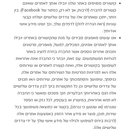
קישורים מסוימים באתר שלנו יובילו אותך לאתרים שאינם
קשורים לחברה (לרבות, אך לא רק, כפתור של Facebook). בין
היתר, ייתכן שאתרים אלו של צדדים שלישיים ישלחו קבצי
עוגיות (ראה הגדרה להלן) לדפדפן שלך, וכך ישיגו מידע אישי
אודותיך.
אנו עושים מאמצים סבירים על מנת שהקישורים באתרינו יובילו
אותך לאתרים אמינים, המכילים, למשל, מאמרים, סרטונים
ותכנים אחרים נוספים אשר החברה בחרה להציג באתר
לנוחיות המשתמשים. עם זאת, יובהר כי החברה אינה אחראית
לשימושך בקישורים אלה, ואינה קשורה לאתרים או שירותים
אלה ו/או למדיניות הפרטיות של השירותים של אתרים אלה.
כניסתך, שימושך והסתמכותך על אתרים, שירותים ו/או תכנים
של צדדים שלישיים וכן כל התקשרות בינך לבין צדדים שלישיים
אלה הנם באחריותך הבלעדית. הנך מסכים ומאשר כי החברה
לא תהא אחראית, במישרין או בעקיפין, לכל נזק או הפסד
שנגרמו (או שנטען כי נגרמו), בקשר או כתוצאה משימושך בכל
שירות, תוכן, מוצר או מידע אחר הזמין באמצעות אתרים אלה
(לרבות ביחס לשימוש ולגילוי של מידע אישי שלך על ידי צדדים
שלישיים אלו).