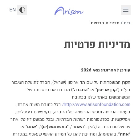
לג לתוכן הראשי
EN
בית
/
מדיניות פרטיות
מדיניות פרטיות
עודכן לאחרונה: מאי 2026
הקרן המשפחתית על שם תד אריסון (ישראל), חברה לתועלת הציבור
בע"מ ("
קרן אריסון
" או "
החברה
") מכבדת את פרטיותם של
המשתמשים באתר שלנו בכתובת
http://www.arisonfoundation.com/
בכל כתובת משנה אחרת,
בעמודי הנחיתה וטפסי ההרשמה של החברה, בקמפיינים דיגיטליים,
אפליקציות, בפלטפורמות רשתות חברתיות, ובכל ממשק דיגיטלי אחר
שבשליטת החברה (להלן: "
האתר
", "
המשתמש(ים)
", "
אתם
" או
"
אתה
", בהתאמה), ומחויבת להגן על המידע האישי שנאסף במסגרת