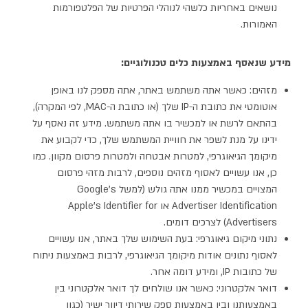
נושאים באחריות כלשהי לנוהלי הפרטיות של הפלטפורמות
האמורות.
מידע שנאסף באמצעות כלים טכנולוגיים:
מזהים: כאשר אתה משתמש באתר, אתה מספק לנו באופן
אוטומטי את כתובת ה-IP שלך (או כתובת ה-MAC, לפי המקרה),
בהתאם לרשת או למכשיר בו אתה משתמש. מידע זה נאסף על
ידינו על מנת לשפר את חוויית המשתמש שלך, כדי לקבוע את
מיקומך הגיאוגרפי, למטרות אבטחה ולמטרות פרסום מקוון. כמו
כן, אנו עשויים לאסוף מזהים נוספים, לרבות מזהי פרסום
המצויים במכשיר ממנו אתה גולש (למשל Google's
Advertiser Identification או Apple's Identifier for
Advertisers) לצרכים דומים.
נתוני מיקום גיאוגרפי: בעת השימוש שלך באתר, אנו עשויים
לאסוף נתונים אודות מיקומך הגיאוגרפי, לרבות באמצעות ניתוח
של כתובות IP, ומידע דומה אחר.
דואר אלקטרוני: כאשר אנו שולחים לך דואר אלקטרוני בין
באמצעותנו ובין באמצעות ספק שירותי דיוור ישיר (כגון