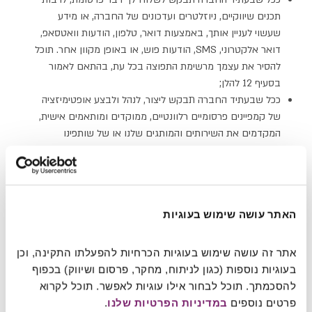
תכנים שיווקיים, ניוזלטרים ועדכונים של החברה, או מידע
שעשוי לעניין אותך, באמצעות דואר, טלפון, הודעות וואטסאפ,
דואר אלקטרוני, SMS, הודעות פוש, או באופן מקוון אחר. תוכל
להסיר את עצמך מרשימת התפוצה בכל עת, בהתאם לאמור
בסעיף 12 להלן;
ככל שבעתיד החברה תבקש ליצור, לנהל ולבצע אופטימיזציה
של קמפיינים פרסומיים רלוונטיים, ממוקדים ומותאמים אישית,
המקדמים את השירותים והמותגים שלנו או של שותפינו
האסטרטגיים, באמצעות מגוון פלטפורמות פרסום דיגיטליות
(כגון Google, Meta, LinkedIn, TikTok, X, Taboola,
Outbrain ואחרות), וכן באמצעות ערוצי מדיה מסורתיים
ודיגיטליים נוספים. לצורך כך, אנו עשויים להעביר לפלטפורמות
האתר עושה שימוש בעוגיות
אלו מידע אישי מוגבל, מוצפן או אנונימי (כגון מזהי משתמש,
כתובות דוא"ל מוצפנות, מזהי מכשיר, נתוני עוגיות או מזהי
פרסום), וזאת במטרה לשפר את איכות הקמפיינים, למדוד את
אתר זה עושה שימוש בעוגיות הכרחיות להפעלתו התקינה, וכן 
ביצועיהם, לבצע ניתוחים סטטיסטיים, ולבצע אופטימיזציה של
בעוגיות נוספות (כגון לניתוח, מחקר, פרסום ושיווק) בכפוף 
פרסום ממוקד ומותאם אישית. בנוסף אנו עשויים לקבל מאותן
להסכמתך. תוכל לבחור אילו עוגיות לאפשר. תוכל לקרוא 
פלטפורמות מידע מסוים על האינטראקציה שלך עם הפרסומות
פרטים נוספים 
במדיניות הפרטיות שלנו
.