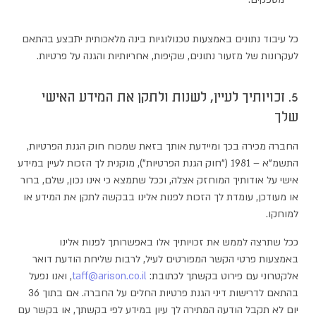
כל עיבוד נתונים באמצעות טכנולוגיות בינה מלאכותית יתבצע בהתאם
לעקרונות של מזעור נתונים, שקיפות, אחריותיות והגנה על פרטיות.
5. זכויותיך לעיין, לשנות ולתקן את המידע האישי
שלך
החברה מכירה בכך ומיידעת אותך בזאת שמכוח חוק הגנת הפרטיות,
התשמ"א – 1981 ("חוק הגנת הפרטיות"), מוקנית לך הזכות לעיין במידע
אישי על אודותיך המוחזק אצלה, וככל שתמצא כי אינו נכון, שלם, ברור
או מעודכן, עומדת לך הזכות לפנות אלינו בבקשה לתקן את המידע או
למוחקו.
ככל שתרצה לממש את זכויותיך אלו באפשרותך לפנות אלינו
באמצעות פרטי הקשר המפורטים לעיל, לרבות שליחת הודעת דואר
אלקטרוני עם פירוט בקשתך לכתובת:
taff@arison.co.il
, ואנו נפעל
בהתאם לדרישות דיני הגנת פרטיות החלים על החברה. אם בתוך 36
יום לא תקבל הודעה המתירה לך עיון במידע לפי בקשתך, או בקשר עם