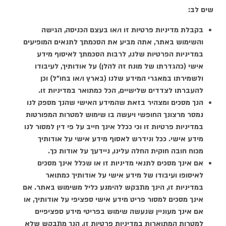
שים לב:
בקבלת מדיניות פרטיות זו ו/או בעצם הכניסה, הגישה
והשימוש באתר, אתה מביע את הסכמתך לתנאים המופיעים
במדיניות הפרטיות שלנו, לרבות הסכמתך לאיסוף מידע
אישי (כהגדרתו של מונח זה להלן) על אודותיך, לעיבודו
ולשמירתו במאגרי המידע שלנו (בארץ ו/או בחו"ל) וכן
להעברתו לצדדים שלישיים, הכל כמתואר במדיניות זו.
הנך מסכים ומצהיר בזאת שהמידע האישי שהנך מספק לנו
נמסר מרצונך החופשי ויעשה בו שימוש למטרות המפורטות
במדיניות פרטיות זו וכי ככלל אינך חייב על פי דין למסור לנו
מידע אישי. ככל ונידרש לאסוף מידע אישי על אודותיך
מכוח חובה חוקית החלה עלינו, ניידעך על אודות כך.
אם אינך מסכים לתנאי מדיניות זו או שכלל אינך מסכים
לאיסופו ועיבודו של מידע אישי על אודותיך כמתואר
במדיניות זו, הינך מתבקש להימנע כליל משימוש באתר. אם
אינך מסכים למסור פריט מידע אישי ספציפי על אודותיך, או
אם אינך מעוניין שנעשה שימוש בפריטי מידע ספציפיים
למטרות המתוארות במדיניות פרטיות זו, הנך מתבקש שלא