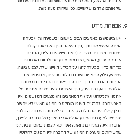
אחריותו המלאה, והוא כפוף לתנאי השימוש ולמדיניות הפרטיות
של אותם צדדים שלישיים, כפי שיחולו מעת לעת.
9. אבטחת מידע
אנו משקיעים מאמצים רבים ביישום ובשמירה על אבטחת
המידע האישי אודותיך (בין בעצמנו ובין באמצעות קבלת
שירותים מצדדים שלישיים). אנו מיישמים נהלים, מדיניות
אבטחת מידע, ואמצעי אבטחת מידע טכנולוגיים וארגוניים
כנדרש בדין, במטרה להגן על המידע האישי שלך, למנוע גישה,
שימוש, גילוי, שינוי או השמדה בלתי מורשים, ולהפחית את
הסיכונים הכרוכים בכך. יחד עם זאת, יובהר כי ישנם סיכונים
הגלומים בהעברת מידע דרך האינטרנט או שיטות אחרות של
אחסון אלקטרוני ועל אף המאמצים והאמצעים המיושמים, אין
באפשרותנו להבטיח באופן מוחלט כי המידע האישי לא ייחשף,
יודלף, ייגנב או ייגרם לו נזק אחר, וכי לא תתרחש חדירה בלתי
מורשית למערכות המידע או למאגרי המידע של החברה. לפיכך,
החברה אינה מתחייבת, ואתה אינך יכול לצפות באופן סביר, לכך
שהשירותים ומערכות המידע של החברה יהיו חסינים לחלוטין