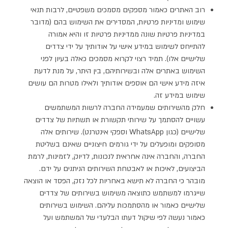
רוב האתרים כאמור מספקים מסמכים משפטיים, לרבות תנאי
שימוש ומדיניות פרטיות, המסדירים את השימוש בהם (מדובר
במדיניות פרטיות שונה ממדיניות פרטיות זו והיא אמורה
להתייחס לשימוש במידע אישי על אודותיך על ידי צדדים
שלישיים אלו). תמיד רצוי לקרוא מסמכים כאלה בעיון לפני
השימוש באתרים אלה ובשירותיהם, בין היתר, על מנת לדעת
איזה מידע אישי הם אוספים אודותיך ולאילו מטרות הם עושים
שימוש במידע זה.
חלק מהשירותים שמעמידה החברה לרשות המשתמשים
עשויים להסתמך על שירותי תקשורת או תשתיות של צדדים
שלישיים (כגון WhatsApp וספקי אינטרנט). שירותים אלה
מסופקים ומופעלים על ידי גורמים חיצוניים שאינם בשליטת
החברה, והחברה אינה אחראית לנכונות, לדיוק, לזמינות, לרמת
הביצועים, לאיכות או לאבטחת השירותים הניתנים על ידם.
מובהר כי החברה לא תישא באחריות לכל נזק, הפסד או הוצאה
שייגרמו למשתמש כתוצאה משימוש בשירותים של צדדים
שלישיים כאמור או מהסתמכות עליהם. השימוש בשירותים
כאמור נעשה לפי שיקול דעתו הבלעדי של המשתמש ועל