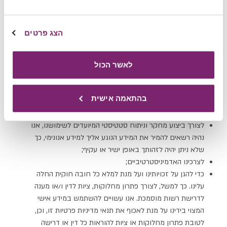
שלנו, כגון צפיות, הקלקות, המרות או מדדים דומים, לצורך
ניתוח ביצועים, שיפור אסטרטגיות שיווקיות, והבנת יעילותם של
ערוצי הפרסום השונים. העיבוד, השימוש והעברת המידע כאמור
הצג פרטים
ייעשו בהתאם לדין החל ובכפוף למדיניות הפרטיות של אותן
פלטפורמות. השימוש בטכנולוגיות מעקב, לרבות עוגיות,
פיקסלים, תגיות ומזהים דיגיטליים אחרים, לצורך קמפיינים
לאשר הכול
פרסומיים כאמור, כפוף להסכמתך המפורשת ולמדיניות השימוש
בעוגיות המפורטת בסעיף 11 להלן;
בהתאמה אישית
לצורך אחסון וניהול המידע במאגרי המידע של החברה לצרכים
המפורטים במדיניות זו;
לצורך ביצוע מחקר וניתוח סטטיסטי המיועדים לשימושנו, אנו
נהיה רשאים להמיר את המידע הנוגע אליך למידע אנונימי, כך
שלא ניתן יהיה לזהותך באופן ישיר או עקיף;
לצרכינו האדמיניסטרטיביים;
כדי להגן על זכויותינו ועל מנת למלא כל חובה חוקית החלה
עלינו. כך למשל, לצורך פתרון מחלוקות, ציות לדין ו/או מענה
לדרישת רשות מוסמכת. אנו עשויים להשתמש במידע אישי
המצוי בידינו על מנת לאכוף את תנאי מדיניות פרטיות זו, וכן,
לטובת פתרון מחלוקות או ציות להוראות כל דין או דרישה