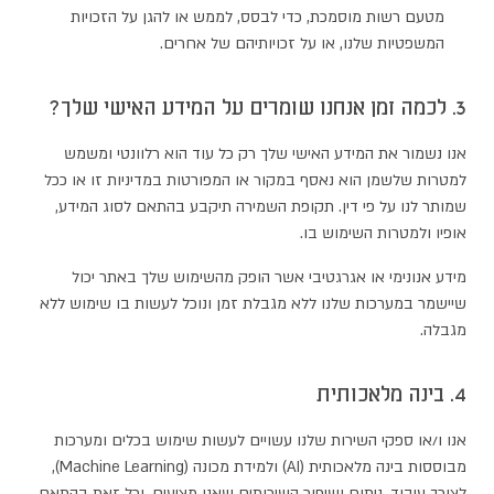
מטעם רשות מוסמכת, כדי לבסס, לממש או להגן על הזכויות
המשפטיות שלנו, או על זכויותיהם של אחרים.
3. לכמה זמן אנחנו שומרים על המידע האישי שלך?
אנו נשמור את המידע האישי שלך רק כל עוד הוא רלוונטי ומשמש
למטרות שלשמן הוא נאסף במקור או המפורטות במדיניות זו או ככל
שמותר לנו על פי דין. תקופת השמירה תיקבע בהתאם לסוג המידע,
אופיו ולמטרות השימוש בו.
מידע אנונימי או אגרגטיבי אשר הופק מהשימוש שלך באתר יכול
שיישמר במערכות שלנו ללא מגבלת זמן ונוכל לעשות בו שימוש ללא
מגבלה.
4. בינה מלאכותית
אנו ו/או ספקי השירות שלנו עשויים לעשות שימוש בכלים ומערכות
מבוססות בינה מלאכותית (AI) ולמידת מכונה (Machine Learning),
לצורך עיבוד, ניתוח ושיפור השירותים שאנו מציעים, וכל זאת בהתאם