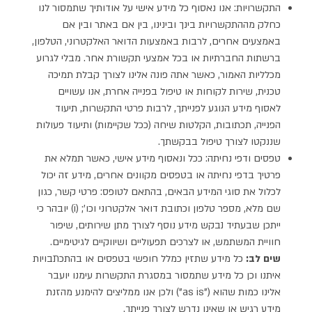
התקשרויות: אנו נאסוף כל מידע אישי על אודותיך שתמסור לנו
כחלק מההתקשרויות בינך ובינינו, בין אם באתר ובין אם
באמצעים אחרים, לרבות באמצעות הדואר האלקטרוני, הטלפון,
ברשתות החברתיות או בכל אמצעי תקשורת אחר. מבלי לגרוע
מכלליות האמור, כאשר אתה פונה אלינו לצורך קבלת תמיכה
טכנית, שירות לקוחות או טיפול בפנייה אחרת, אנו עשויים
לאסוף מידע הנוגע לפנייתך, לרבות פרטי התקשרות, תיעוד
הפנייה, תכתובות, הקלטות שיחה (ככל שקיימות) ותיעוד פעולות
שננקטו לצורך טיפול בבקשתך.
טפסים ודפי נחיתה: ככל ונאסוף מידע אישי, כאשר תמלא את
פרטיך בדפי נחיתה או בטפסים מקוונים אחרים, מידע זה יכול
לכלול את סוגי המידע הבאים, בהתאם לטופס: פרטי קשר, כגון
שם מלא, מספר טלפון וכתובת דואר אלקטרוני וכו'; (i) יובהר כי
ייתכן שבעתיד נבקש מידע נוסף לצורך מתן שירותים, שיפור
חוויית המשתמש, או לצרכים תפעוליים ושיווקיים לגיטימיים.
שים לב:
כל מידע שתזין כמלל חופשי בטפסים או בהתכתבויות
איתנו וכן כל מידע שתמסור במסגרת התקשרות עימנו יועבר
אלינו כמות שהוא ("as is") ולכן אנו ממליצים להימנע מהזנת
מידע רגיש או שאינו נדרש לצורך פנייתך.