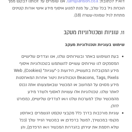
דוא"ל לכתובת:
taff@arison.co.il
. אנו שומרים על זכותנו לבקש ממך
הוכחת גיל בכל שלב, על מנת למנוע איסוף מידע אישי אודות קטינים
מתחת לגיל שמונה-עשרה (18).
11. עוגיות וטכנולוגיות מעקב
שימוש בעוגיות וטכנולוגיות מעקב
בעת השימוש באתר ובשירותים שלנו, אנו וצדדים שלישיים
המספקים לנו שירותים עשויים להשתמש בטכנולוגיות איסוף
מידע המקובלות בתעשייה, הידועות כ-"עוגיות" (Cookies), Web
Beacons, Tags, Pixels וטכנולוגיות ניטור אחרות המאחסנות
מידע מסוים על המחשב או המכשיר שבאמצעותו אתה נכנס
לאתר שלנו. טכנולוגיות אלו עשויות לאסוף ולשדר מידע
מהמכשיר שלך למערכות שלנו ו/או לצדדים שלישיים, כמפורט
להלן.
עוגיות מורכבות בדרך כלל מקבצי טקסט הנשמרים באחסון
מקומי במכשירך, למשל בדפדפן או במכשיר הנייד שלך (ככל
שלא חסמת את יצירתן בהגדרות המכשיר ו/או הדפדפן), והן