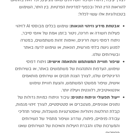
להוראות הדין החל ובכפוף למדיניות הפרטיות. בין היתר, השימוש
בטכנולוגיות אלו עשוי לכלול:
אבטחת מידע וזיהוי הונאות:
שימוש בכלים מבוססי AI לזיהוי
פעילות חשודה או חריגה, ניטור בזמן אמת של איומי סייבר,
ניתוח דפוסי גישה חריגים, ואימות זהות משתמשים, במטרה
למנוע גישה בלתי מורשית, הונאות, או שימוש לרעה באתר
ובשירותים שלנו.
שיפור חוויית המשתמש והתאמה אישית:
ניתוח דפוסי
שימוש, העדפות והתנהגות של משתמשים באתר, או בשירותים
הדיגיטליים שלנו, לצורך הצגת תכנים או שירותים מותאמים
אישית, שיפור ממשקי המשתמש, והצעת חוויית שימוש
אינטואיטיבית, רלוונטית ויעילה יותר.
ייעול תפעולי וניתוח נתונים:
עיבוד וניתוח כמויות גדולות של
נתונים אנונימיים, מצטברים או סטטיסטיים, לצורך זיהוי מגמות,
קבלת החלטות ניהוליות ואסטרטגיות מושכלות, שיפור תהליכי
עבודה פנימיים, פיתוח, שדרוג ושיפור מתמיד של השירותים
והמערכות שלנו והגברת היעילות והאיכות של השירותים שאנו
מספקים.