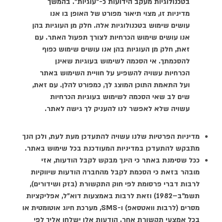
בטכנולוגיות מעקב הידועות כ-״עוגיות״. בהמשך
מדיניות זו, מצוי תיאור מפורט של האופן בו אנו
עושים שימוש בטכנולוגיות אלה. חלק מן העוגיות בהן
אנו עושים שימוש הכרחיות לצורך תפעול האתר. עם
זאת, חלק מן העוגיות בהן אנו עושים שימוש כפוף
להסכמתך. אי הסכמה לשימוש בעוגיות שאינן
הכרחיות עשויה להשפיע על חוויית השימוש באתר
ועל התאמת התוכן המוצג לך, כמפורט להלן. עם זאת,
שים לב שאי הסכמה לשימוש בעוגיות הכרחיות
עשויה שלא לאפשר לנו להעניק לך גישה לאתר.
מדיניות הפרטיות שלנו עשויה להתעדכן מעת לעת, ולכן הנך
מתבקש להתעדכן במדיניות המעודכנת בכל שימוש באתר.
ככל שסימנת באתר כי הינך מבקש לקבל הודעות, אזי
מובהר בזאת כי הסכמת לקבל מהחברה הודעות שיווקיות
לרבות דברי פרסומת לפי חוק התקשורת (בזק ושידורים),
תשמ"ב–1982) וזאת לרבות באמצעות דוא"ל, אפליקציות
מסרים (לרבות וואטסאפ) ו-SMS, מערכת חיוג אוטומטית או
בכל אמצעי תקשורת אחר. הודעות אלו ישלחו אליך לפי