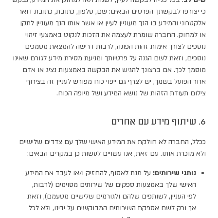
כי יצורפו לבקשתך הפרטים הבאים: שם, טלפון, כתובת, כתובת דואר
אלקטרוני והמידע בו הנך מעוניין לעיין או אשר אותו הנך מעוניין לתקן
או למחוק. החברה שומרת לעצמה את הזכות לנקוט באמצעי זיהוי
נוספים לצורך אימות זהות הפונה, לרבות דרישה להמצאת מסמכים
נוספים, וזאת לשם הגנה על פרטיותך ומניעת מסירת מידע לגורם שאינו
מוסמך לכך. אם ברצונך להגיש את הבקשה באמצעות נציג או אדם
אחר הפועל בשמך, יש לצרף גם ייפוי כוח מפורש לעניין זה בצירוף
צילום תעודת הזהות של נושא המידע ושל מיופה הכוח.
6. שיתוף מידע עם אחרים
ככלל, החברה לא חולקת את המידע האישי שלך עם צדדים שלישיים
ולא מוכרת אותו. עם זאת, אנו עשויים לעשות כן במקרים הבאים:
נותני שירותים:
על מנת לאסוף, להחזיק ו/או לעבד את המידע
האישי שלך באמצעות ספקים של שירותים מסוימים (לרבות,
לפי העניין, לשותפים שלהם ולגורמים שלישיים מטעמם), וזאת
אך ורק לשם אספקת השירותים המבוקשים על ידינו, ולא לכל