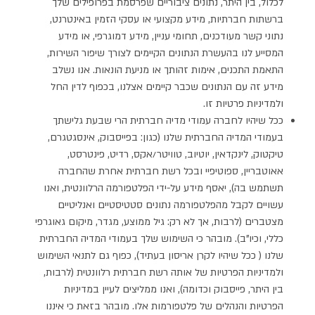
לכלול, בין היתר, נתונים ציבוריים שפרסמת בפרופילים שלך
ברשתות חברתיות, מידע מקצועי או עסקי הזמין באינטרנט,
נתוני קשר מעודכנים, תחומי עניין, מידע דמוגרפי, או מידע
המסייע לנו בהעשרת הנתונים הקיימים לצורך שיפור השירות,
התאמת התכנים, אימות זהותך או מניעת הונאות. אנו נשלב
מידע זה עם הנתונים שכבר קיימים אצלנו, בכפוף לדין החל
ולמדיניות פרטיות זו.
ככל שיהיו לחברה עמודי מדיה חברתית הרי שבעת גלישתך
בעמודי המדיה החברתית שלנו (כגון: בפייסבוק, אינסגטגרם,
טיקטוק, לינקדאין, יוטיוב, טוויטר/אקס, רדיט, פינטרסט,
אאוטבריין, ספוטיפיי ובכל רשת חברתית אחרת שהחברה
תשתמש בה), יאסף מידע על-ידי הפלטפורמה הרלוונטית, ואנו
עשויים לקבל מהפלטפורמה נתונים סטטיסטיים ואנליטיים
מצטברים (לרבות, אך לא רק: גיל ממוצע, מגדר, מיקום גאוגרפי
כללי, וכיו"ב). מובהר כי השימוש שלך בעמודי המדיה החברתית
שלנו ( ככל שיהיו לקרן אריסון בעתיד), כפוף גם לתנאי השימוש
ולמדיניות הפרטיות של אותה רשת חברתית רלוונטית (לרבות,
בין היתר, פייסבוק וכדומה), ואנו ממליצים לעיין במדיניות
הפרטיות והנהלים של פלטפורמות אלו. מובהר בזאת כי איננו