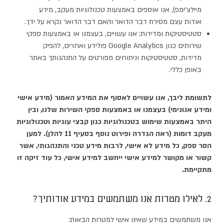
מיילצ'ימפ), אנו אוספים באמצעות טכנולוגיות מעקב, מידע
אודות עצם מסירת דבר הדואר והאם דבר הדואר נקרא על ידך.
סטטיסטיקות ומדידות: אנו עשויים, בעצמנו או באמצעות ספקי
שירותים כגון Google Analytics פולידע ואחרים, להפיק
מדידות, סטטיסטיקות וניתוחים מפורטים על התנהגותך באתר
באופן כללי.
לתשומת ליבך, אנו עשויים לאסוף את המידע האמור (מידע אישי
ומידע אנונימי) בעצמנו או באמצעות ספקי השירות שלנו, ובין
היתר באמצעות שימוש בטכנולוגיות כגון קבצי עוגיות וטכנולוגיות
מעקב דומות (ראה הגדרה ופירוט נוסף בסעיף 11 להלן). למען
הסר ספק, כל מידע לא אישי, לרבות מידע טכני והתנהגותי, אשר
קשור או מקושר למידע אישי ייחשב למידע אישי, כל עוד זיקה זו
מתקיימת.
2. לאילו מטרות אנו משתמשים במידע אודותיך?
אנו משתמשים במידע שאינו אישי למטרות הבאות: