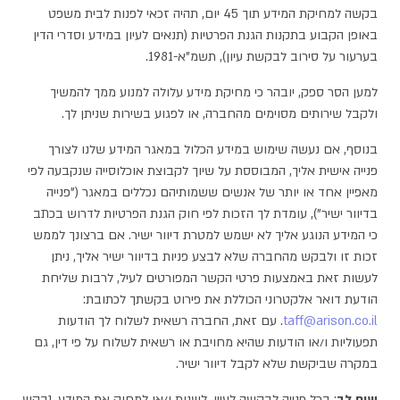
בקשה למחיקת המידע תוך 45 יום, תהיה זכאי לפנות לבית משפט
באופן הקבוע בתקנות הגנת הפרטיות (תנאים לעיון במידע וסדרי הדין
בערעור על סירוב לבקשת עיון), תשמ"א-1981.
למען הסר ספק, יובהר כי מחיקת מידע עלולה למנוע ממך להמשיך
ולקבל שירותים מסוימים מהחברה, או לפגוע בשירות שניתן לך.
בנוסף, אם נעשה שימוש במידע הכלול במאגר המידע שלנו לצורך
פנייה אישית אליך, המבוססת על שיוך לקבוצת אוכלוסייה שנקבעה לפי
מאפיין אחד או יותר של אנשים ששמותיהם נכללים במאגר ("פנייה
בדיוור ישיר"), עומדת לך הזכות לפי חוק הגנת הפרטיות לדרוש בכתב
כי המידע הנוגע אליך לא ישמש למטרת דיוור ישיר. אם ברצונך לממש
זכות זו ולבקש מהחברה שלא לבצע פניות בדיוור ישיר אליך, ניתן
לעשות זאת באמצעות פרטי הקשר המפורטים לעיל, לרבות שליחת
הודעת דואר אלקטרוני הכוללת את פירוט בקשתך לכתובת:
taff@arison.co.il
. עם זאת, החברה רשאית לשלוח לך הודעות
תפעוליות ו/או הודעות שהיא מחויבת או רשאית לשלוח על פי דין, גם
במקרה שביקשת שלא לקבל דיוור ישיר.
שים לב
: בכל פנייה לבקשה לעיין, לשנות ו/או למחוק את המידע, נבקש