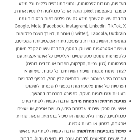
העדפות, תגובות לפרסומות, ונתוני דמוגרפיה כלליים וכל מידע
שעובר באמצעות pixel, קוקיז או כל טכנולוגיה רלוונטית אחרת.
החברה עשויה לשתף מידע זה עם פלטפורמות פרסום דוגמת
Google, Meta (Facebook, Instagram), LinkedIn, TikTok, X
(Twitter), Taboola, Outbrain ואחרות, לצורך הצגת פרסומות
מותאמות אישית, מדידת ביצועים, ניתוח אפקטיביות הקמפיינים,
ושיפור אסטרטגיות השיווק. בנוסף, החברה עשויה לקבל מאותן
פלטפורמות נתונים סטטיסטיים ואנליטיים על אינטראקציות עם
הפרסומות (כגון צפיות, הקלקות, המרות או מדדים דומים),
לצורך ניתוח מגמות ושיפור השירותים. כל עיבוד, שימוש או
העברת מידע כאמור ייעשו בהתאם לדין החל, בכפוף למדיניות
הפרטיות של אותן פלטפורמות ובכפוף להסכמתך לשימוש
בעוגיות וטכנולוגיות מעקב, כמפורט בהרחבה בהמשך;
מניעת תרמית ואבטחת מידע:
החברה עשויה לשתף מידע
אישי עם ספקי שירותי אבטחת מידע, רשויות אכיפה, או יועצים
טכנולוגיים, לצורך גילוי, מניעה או טיפול בתרמית, הונאה, סוגיות
אבטחה, בטחון או בעיות טכניות.
טיפול בתביעות ומחלוקות:
החברה עשויה לשתף מידע אישי
עם יועצים מקצועיים (לרבות, עורכי דין ורואי חשבון), חברות