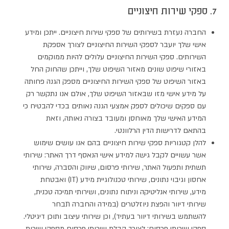
7. ספקי שירות חיצוניים
החברה נעזרת בשירותים של ספקי שירות חיצוניים. ייתכן ומידע
אישי שלך יועבר לספקי השירות החיצוניים לצורך אספקת
השירותים. ספקי השירות החיצוניים עלולים להיות ממוקמים
באזורי שיפוט שונים מאזור השיפוט שלך, וייתכן שהחוק החל
באזור השיפוט של ספקי השירות החיצוניים מספק הגנה פחותה
על מידע אישי מזו שבאזור השיפוט שלך, אולם אנו נתקשר רק
עם ספקים שיכולים לספק אמצעי הגנה נאותים בכדי להבטיח כי
המידע האישי שלך מאוחסן ומעובד בצורה נאותה, וזאת
בהתאם לדרישות הדין הרלוונטי.
להלן קטגוריות ספקי שירות חיצוניים בהם אנו עושים שימוש
אשר עשויים לקבל גישה למידע אישי הנאסף דרך האתר: שירותי
תשתית ותפעול האתר, שירותי פרסום, שיווק והסברה, שירותי
אחסון וגיבוי נתונים, שירותי טכנולוגיית מידע (IT) ואבטחת
מידע, שירותי אנליטיקה וניתוח נתונים, ושירותי תמיכה טכנית,
שירותי דיוור והפצת ניוזלטרים (במידה והחברה תבחר
להשתמש בשירותי דיוור בעתיד), וכן שירותי עיצוב ותוכן דיגיטלי.
ספקי שירותי פרסום: לצורך קבלת שירותי פרסום מספקי שירות