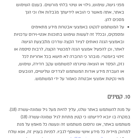
מפני גישה, שימוש, גילוי או שינוי בלתי מורשים. בעצם השימוש
באתר, אתה מאשר כי הובאו לידיעתך מגבלות אלו וכי הנך
מסכים להן.
על המשתמש לנקוט באמצעי אבטחת מידע מתאימים
ומספקים, ובכלל זה לעשות שימוש בתוכנות אנטי-וירוס עדכניות
ובאמצעי הגנה נאותים לציוד הקצה שדרכו מתבצעת הגישה
לאתר, וכן להפעיל אמצעי הגנה למכשיר הקצה, לרבות סיסמה או
זיהוי ביומטרי. מובהר כי החברה לא תישא בכל אחריות לכל
נזק, הפסד או הוצאה שייגרמו למשתמש עקב חדירה, שימוש,
או העברת מידע אודות המשתמש לצדדים שלישיים, הנובעים
מאי נקיטת אמצעי אבטחה כאמור על ידי המשתמש.
10. קטינים
על מנת להשתמש באתר שלנו, עליך להיות מעל גיל שמונה-עשרה (18).
במקרה בו יובא לידיעתנו כי קטין מתחת לגיל שמונה-עשרה (18)
משתמש באתר, אנו נחסום משתמש זה ונעשה כל מאמץ על מנת
למחוק מיידית כל מידע אישי שנאסף לגביו. לפניות בעניין זה, אנא שלח