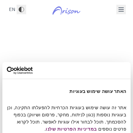
לג לתוכן הראשי
אבני דרך
EN
בית
/
אבני דרך
בתמונה: מינה ותד אריסון, עם שני ילדיהם, מיקי ושרי. בארצות הברית
מייצגת מחויבות לעשייה משמעותית ולעתיד טוב יותר
בואו נתחיל
האתר עושה שימוש בעוגיות
אתר זה עושה שימוש בעוגיות הכרחיות להפעלתו התקינה, וכן 
בעוגיות נוספות (כגון לניתוח, מחקר, פרסום ושיווק) בכפוף 
להסכמתך. תוכל לבחור אילו עוגיות לאפשר. תוכל לקרוא 
פרטים נוספים 
במדיניות הפרטיות שלנו
.