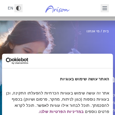
י אנחנו, חלק 1 מתוך 5
לג לתוכן הראשי
EN
בית
/
מי אנחנו
מי אנחנו
האתר עושה שימוש בעוגיות
אתר זה עושה שימוש בעוגיות הכרחיות להפעלתו התקינה, וכן 
קרן אריסון היא קרן פילנתרופית משפחתית פרטית הממומנת
בעוגיות נוספות (כגון לניתוח, מחקר, פרסום ושיווק) בכפוף 
מכספי המשפחה. הקרן הוקמה מתוך מחויבות פנימית של
להסכמתך. תוכל לבחור אילו עוגיות לאפשר. תוכל לקרוא 
משפחת אריסון לנתינה חזרה לקהילה.
פרטים נוספים 
במדיניות הפרטיות שלנו
.