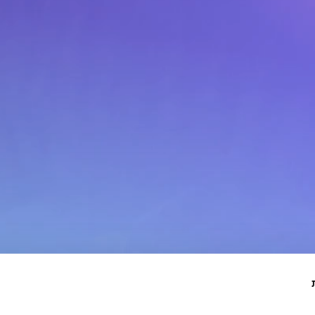
מיזמי חזון.
 השפעה:
י.