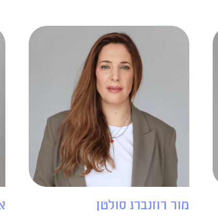
מור רוזנברג סולטן
א