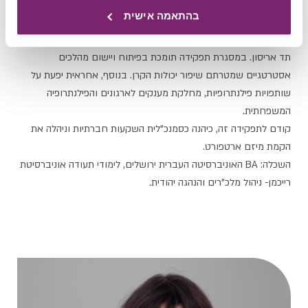
סמנכ"לית אסטרטגיה ושותפויות
בהתאמה אישית
אחראית על ניהול כלל תהליכי האסטרטגיה בקרן המשפחתית על-שם
תד אריסון. במסגרת תפקידה תומכת בפיתוח ויישום מהלכים
אסטרטגיים שמטרתם שיפור יכולות הקרן. בנוסף, אחראית יפעת על
שותפויות פילנתרופיות, מחלקת מענקים לארגונים והפילנתרופיה
המשפחתית.
קודם לתפקידה זה, כיהנה כסמנכ"לית השקעות חברתיות וניהלה את
הקמת מיזם ארטפורט.
השכלה: BA האוניברסיטה העברית ירושלים, לימודי תעודה אוניברסיטת
רייכמן- ניהול מלכ"רים והנהגה יהודית.