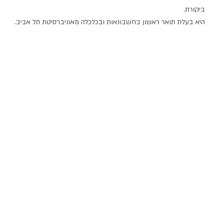
ביקורת.
היא בעלת תואר ראשון בחשבונאות ובכלכלה מאוניברסיטת תל אביב.
אודות
עשייה
תרומות
ופעילות
ומענקים
מי אנחנו
חוסן אישי
מענקים
מורשת
חוסן
לפרט
משפחתית
קהילתי
מענקים
דירקטוריון
חוסן לאומי
לארגונים
והנהלה
אבני דרך