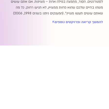
לסטודנטים. הסוד, מתמצה במילה אחת – מצוינות. אם אתם עושים
משהו בחיים שלכם שהוא פחות ממצויין, לא תגיעו רחוק. כל מה
שאתם עושים תעשו מצויין". (המענקים ניתנו בשנים 1998, 2006)
להמשך קריאה ופרויקטים נוספים
אודות
עשייה
תרומות
ופעילות
ומענקים
מי אנחנו
חוסן אישי
מענקים
מורשת
חוסן
לפרט
משפחתית