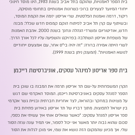
בית הספר לאמנויות, שהוקם בתל אביב בשנת 1983, הינו מוסד חינוכי
ייחודי המיועד לצעירים ברוכי כשרונות אמנותיים בתחומי מוסיקה,
ריקוד, דרמה ואמנות הפלסטית. שרי אריסון יזמה את הקמת המוסד,
ובשיתוף עם קרן תל אביב לפיתוח הוקם קמפוס חדש שכלל: מבנה
חדש, אודיטוריום ומשרדי הנהלה ונחנך בשנת 2000. אהבת האמנות
של משפחת אריסון השתלבה בפרויקט והשפיעה עליו לכל אורך הדרך.
לשרי הייתה אמירה ברורה: "זה יהיה בי"ס אחר, עם אמצעים ייחודיים
לנושא האמנויות". (המענק ניתן בשנת 1999).
בית ספר אריסון למינהל עסקים, אוניברסיטת רייכמן
הקרן המשפחתית על-שם תד אריסון תרמה את המבנה בו שוכן בית
הספר למנהל עסקים באוניברסיטת רייכמן. המוסד האקדמי שם דגש
על מצוינות במחקר ובהוראה, לצד אחריות חברתית ובניית גשר אקדמי
בין ישראל לתפוצות. מתוך דבריו של תד אריסון באירוע פתיחת בית
ספר אריסון למנהל עסקים: "כאשר שואלים אותי איך עשיתי את כספי,
סכום שהוא גבוה יותר מאשר אני יכול לספור, אני תמיד עונה שזה הסוד
שלי. אך מכיוון שהמקום הזה נושא את שמי, אני מוכן לגלות את הסוד