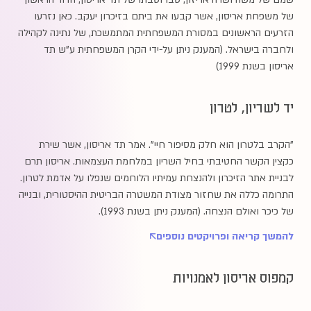
של משפחת אריסון, אשר קבעו את ביתם בזיכרון יעקב. כאן נזרעו
הזרעים הראשונים במסורת המשפחתית המתמשכת, של נתינה לקהילה
ולחברה בישראל. (המענק ניתן על-ידי הקרן המשפחתית ע"ש תד
אריסון בשנת 1999)
יד לשריון, לטרון
"הקרב בלטרון הוא חלק מסיפור חיי". אמר תד אריסון, אשר שירת
כקצין הקשר החטיבתי בחיל השריון במלחמת העצמאות. אריסון תרם
לבניית אתר הזיכרון ולהנצחת עמיתיו הלוחמים שנפלו על אדמת לטרון.
התרומה כללה את שחזור מצודת המשטרה הבריטית ההיסטורית, ובנייה
של כיכר ואולם הנצחה. (המענק ניתן בשנת 1993).
להמשך קריאה ופרויקטים נוספים
קמפוס אריסון לאמנויות