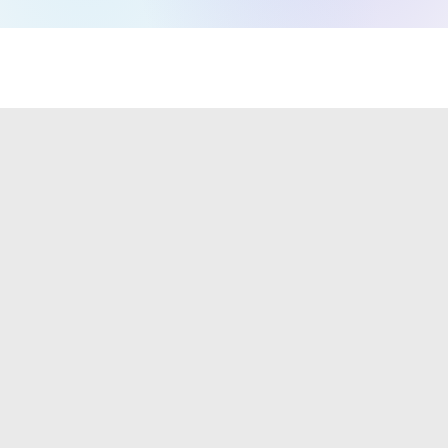
אודות
עשייה
תרומות
ופעילות
ומענקים
מי אנחנו
חוסן אישי
מענקים
מורשת
חוסן
לפרט
משפחתית
קהילתי
מענקים
דירקטוריון
חוסן לאומי
לארגונים
והנהלה
אבני דרך