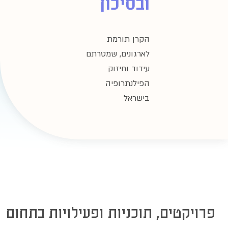
סיכון
ן תורמת
גונים, שמטרתם
וד וחיזוק
לנתרופיה
ראל
כניות ופעילויות בתחום