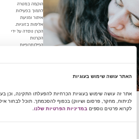
הוקמה במטרה
לתמוך בפעילות
איתור ומניעת
אלימות בזוגיות.
הקרן נוסדה על ידי
הקרנות
הפילנתרופיות
השותפות ביוזמת
קווים אדומים
ופועלת לאור
המטרות
גיות
והאסטרטגיות
שגובשו ביוזמה.
אתר זה עושה שימוש בעוגיות הכרחיות להפעלתו התקינה, וכן בעוגיות נוספות (כגון 
לניתוח, מחקר, פרסום ושיווק) בכפוף להסכמתך. תוכל לבחור אילו עוגיות לאפשר. תוכל 
מדיניות הפרטיות שלנו
.
הצג פרטים