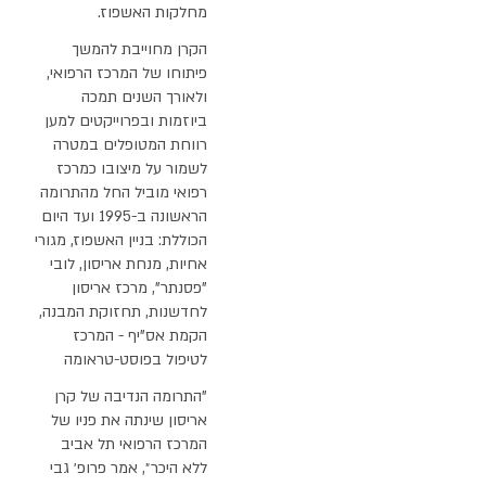
מחלקות האשפוז.
הקרן מחוייבת להמשך
פיתוחו של המרכז הרפואי,
ולאורך השנים תמכה
ביוזמות ובפרוייקטים למען
רווחת המטופלים במטרה
לשמור על מיצובו כמרכז
רפואי מוביל החל מהתרומה
הראשונה ב-1995 ועד היום
הכוללת: בניין האשפוז, מגורי
אחיות, מנחת אריסון, לובי
"פסנתר", מרכז אריסון
לחדשנות, תחזוקת המבנה,
הקמת אס"יף - המרכז
לטיפול בפוסט-טראומה
"התרומה הנדיבה של קרן
אריסון שינתה את פניו של
המרכז הרפואי תל אביב
ללא היכר״, אמר פרופ׳ גבי