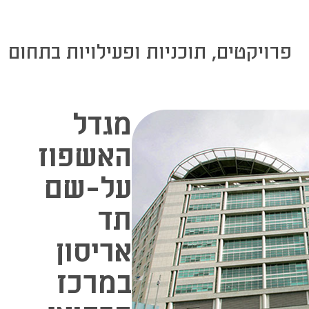
ות ופעילויות בתחום
מגדל
האשפוז
על-שם
תד
אריסון
במרכז