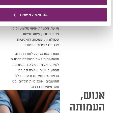
מחליטה הקרן כי תחום בריאות
הנפש יהיה תחום עיסוק אסטרטגי .
בהתאמה אישית
שיתוף הפעולה בין הקרן והמרכז
כולל 5 תחומים: פיתוח תוכניות
מניעה, הכשרת אנשי מקצוע וסוכני
שינוי, מחקר, איתור ופיתוח
טכנולוגיות תומכות, קואליציות
ארגונים לקידום התחום.
הצורך במרכז ופעילותו התרחב
משמעותית לאור החשיפה הכרונית
לאירועי אלימות פוליטית ומתקפת
הפתע ב-7/10 שיצרה סביבה
טראומטית ומאתגרת עבור כלל
התושבים ואוכלוסיות הילדים, בני
נוער וצעירים בפרט.