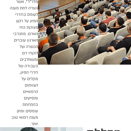
מלר"ד", אשר
נועדה לתת מענה
לעומס בחדרי
המיון על רקע
מצוקת כוח
האדם. מתנדבי
הארגון עוברים
הכשרה של
לוקחי דם
ומשתלבים
בעבודה של
חדרי המיון,
מקלים על
הצוותים
הרפואיים
ומסייעים
בהפחתת
עומסים ומתן
מענה רפואי טוב
יותר.